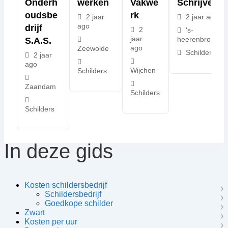
Onderh
Werken
Vakwe
Schrijver
Oudsbe
Rk
2 jaar
2 jaar ago
ago
Drijf
2
's-
jaar
heerenbroek
S.a.s.
ago
Zeewolde
Schilders
2 jaar
ago
Wijchen
Schilders
Zaandam
Schilders
Schilders
In deze gids
Kosten schildersbedrijf
Schildersbedrijf
Goedkope schilder
Zwart
Kosten per uur