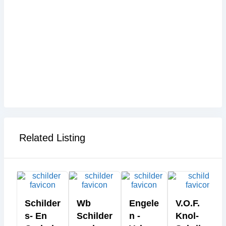
Related Listing
Schilder
Wb
Engele
V.o.f.
S- En
Schilder
N -
Knol-