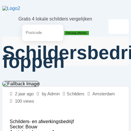
Skip
to
content
Gratis 4 lokale schilders vergelijken
Ontvang offertes
Schildersbedri
foppen
2 jaar ago
by
Admin
Schilders
Amsterdam
100 views
Schilders- en afwerkingsbedrijf
Sector: Bouw